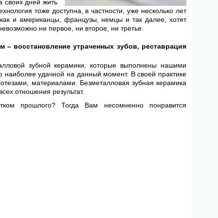
а своих дней жить
ехнология тоже доступна, в частности, уже несколько лет
 как и американцы, французы, немцы и так далее, хотят
евозможно ни первое, ни второе, ни третье.
м – восстановление утраченных зубов, реставрация
алловой зубной керамики, которые выполнены нашими
ю наиболее удачной на данный момент. В своей практике
ротезами, материалами. Безметалловая зубная керамика
всех отношения результат.
итком прошлого? Тогда Вам несомненно понравится