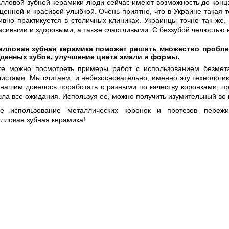
лловой зубной керамики люди сейчас имеют возможность до конц
ценной и красивой улыбкой. Очень приятно, что в Украине такая т
ивно практикуется в столичных клиниках. Украинцы точно так же,
асивыми и здоровыми, а также счастливыми. С беззубой челюстью н
алловая зубная керамика поможет решить множество пробле
денных зубов, улучшение цвета эмали и формы.
те можно посмотреть примеры работ с использованием безмет
истами. Мы считаем, и небезосновательно, именно эту технологи
нашим довелось поработать с разными по качеству коронками, п
ла все ожидания. Используя ее, можно получить изумительный во 
те использование металлических коронок и протезов переж
лловая зубная керамика!