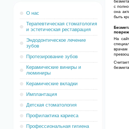
безмета
с полно
она акт
О нас
быть кр
Терапевтическая стоматология
Безмет
и эстетическая реставрация
повреж
На сай
Эндодонтическое лечение
специал
зубов
врачам 
превзош
Протезирование зубов
Считае
Керамические виниры и
безмета
люминиры
Керамические вкладки
Имплантация
Детская стоматология
Профилактика кариеса
Профессиональная гигиена