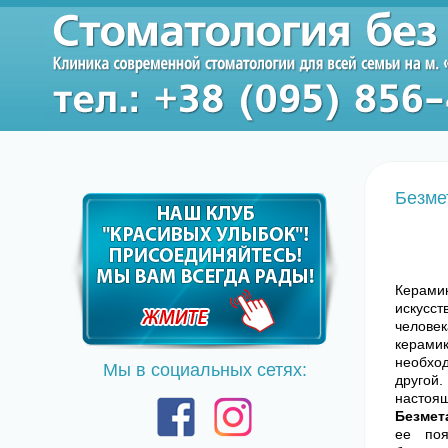
Безме
Керами
искусст
человек
керами
необхо
Мы в социальных сетях:
другой.
настоя
Безмет
ее поя