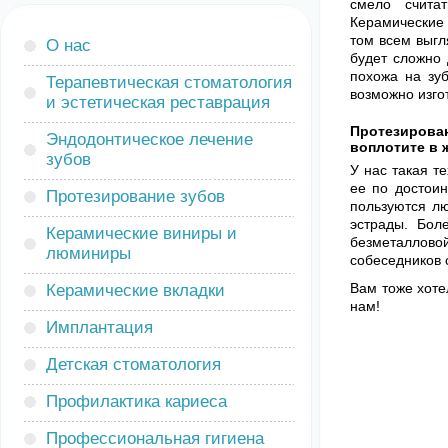
смело счита
Керамические 
том всем выгл
О нас
будет сложно 
похожа на зу
Терапевтическая стоматология
возможно изго
и эстетическая реставрация
Протезирова
Эндодонтическое лечение
воплотите в 
зубов
У нас такая т
ее по достои
Протезирование зубов
пользуются л
эстрады. Бол
Керамические виниры и
безметаллово
люминиры
собеседников 
Вам тоже хоте
Керамические вкладки
нам!
Имплантация
Детская стоматология
Профилактика кариеса
Профессиональная гигиена