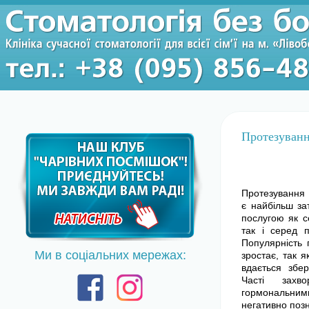
Протезуванн
Протезування
є найбільш з
послугою як с
так і серед п
Популярність 
Ми в соціальних мережах:
зростає, так 
вдається збер
Часті захв
гормональн
негативно позн