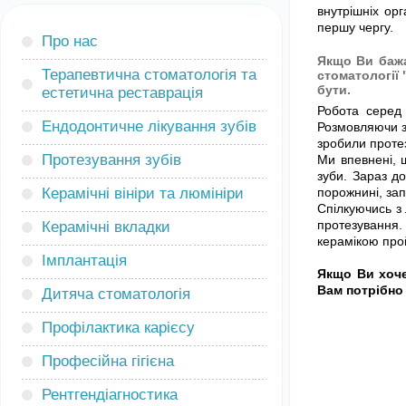
внутрішніх орга
першу чергу.
Про нас
Якщо Ви бажа
Терапевтична стоматологія та
стоматології
бути.
естетична реставрація
Робота серед 
Ендодонтичне лікування зубів
Розмовляючи зі
зробили проте
Протезування зубів
Ми впевнені, щ
зуби. Зараз до
Керамічні вініри та люмініри
порожнині, зап
Спілкуючись з
протезування.
Керамічні вкладки
керамікою про
Імплантація
Якщо Ви хоче
Вам потрібно 
Дитяча стоматологія
Профілактика карієсу
Професійна гігієна
Рентгендіагностика